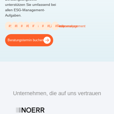
unterstützen Sie umfassend bei
allen ESG-Management-
Aufgaben.
#StrategyRevision
#Klimabilanzierung
#ESGReporting
#Dekarbonisierung
#Wesentlichkeit
#EcoVadis
#ESGRoadmap
#Lieferkettenmanagement
#Risikoanalyse
Beratungstermin buchen
Unternehmen, die auf uns vertrauen