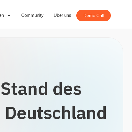
en
Community
Über uns
Demo Call
 Stand des
n Deutschland